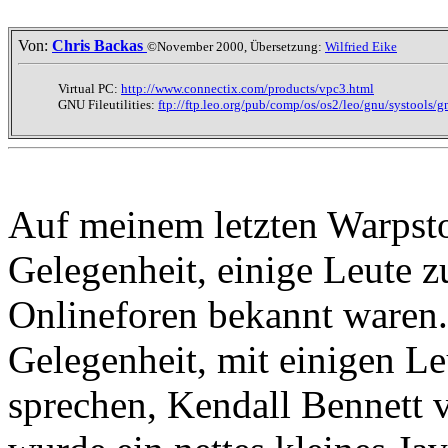
Von:
Chris Backas
©November 2000, Übersetzung:
Wilfried Eike
Virtual PC:
http://www.connectix.com/products/vpc3.html
GNU Fileutilities:
ftp://ftp.leo.org/pub/comp/os/os2/leo/gnu/systools/gn
Auf meinem letzten Warpsto
Gelegenheit, einige Leute z
Onlineforen bekannt waren.
Gelegenheit, mit einigen L
sprechen, Kendall Bennett 